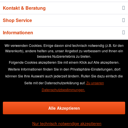
Kontakt & Beratung
Shop Service
Informationen
Newsletter
Wir verwenden Cookies. Einige davon sind technisch notwendig (z.B. für den
Warenkorb), andere helfen uns, unser Angebot zu verbessern und Ihnen ein
besseres Nutzererlebnis zu bieten.
* Alle Preise inkl. gesetzl. Mehrwertsteuer zzgl.
Versandkosten
und ggf.
Folgende Cookies akzeptieren Sie mit einem Klick auf Alle akzeptieren.
Nachnahmegebühren, wenn nicht anders beschrieben
Weitere Informationen finden Sie in den Privatsphäre-Einstellungen, dort
können Sie Ihre Auswahl auch jederzeit ändern. Rufen Sie dazu einfach die
aktuelle Preisliste
Anleitung runde Leinwand wässern
Seite mit der Datenschutzerklärung auf.
Zu unseren
Broschüre
Händler-Login
Kundenmeinungen
Datenschutzbestimmungen.
Über das Leinwand kaufen Team
Kontakt & Beratung
Alle Akzeptieren
Kontaktformular
Versand und Zahlungsbedingungen
Rückgabe & Widerrufsrecht
Datenschutz
AGB
Impressum
Nur technisch notwendige akzeptieren