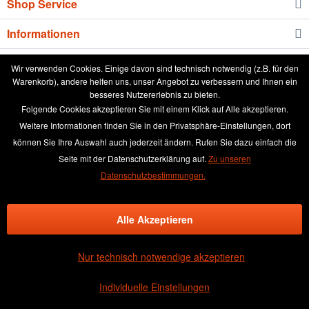
Shop Service
Informationen
Newsletter
Wir verwenden Cookies. Einige davon sind technisch notwendig (z.B. für den
Warenkorb), andere helfen uns, unser Angebot zu verbessern und Ihnen ein
besseres Nutzererlebnis zu bieten.
* Alle Preise inkl. gesetzl. Mehrwertsteuer zzgl.
Versandkosten
und ggf.
Folgende Cookies akzeptieren Sie mit einem Klick auf Alle akzeptieren.
Nachnahmegebühren, wenn nicht anders beschrieben
Weitere Informationen finden Sie in den Privatsphäre-Einstellungen, dort
können Sie Ihre Auswahl auch jederzeit ändern. Rufen Sie dazu einfach die
aktuelle Preisliste
Anleitung runde Leinwand wässern
Seite mit der Datenschutzerklärung auf.
Zu unseren
Broschüre
Händler-Login
Kundenmeinungen
Datenschutzbestimmungen.
Über das Leinwand kaufen Team
Kontakt & Beratung
Kontaktformular
Versand und Zahlungsbedingungen
Alle Akzeptieren
Rückgabe & Widerrufsrecht
Datenschutz
AGB
Impressum
Nur technisch notwendige akzeptieren
×
(4.48 / 5)
GUT
Individuelle Einstellungen
3
Bewertungen bei SHOPVOTE
Informationen zur Echtheit der Bewertungen