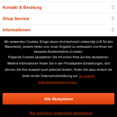
Kontakt & Beratung
Shop Service
Informationen
Newsletter
Wir verwenden Cookies. Einige davon sind technisch notwendig (z.B. für den
Warenkorb), andere helfen uns, unser Angebot zu verbessern und Ihnen ein
besseres Nutzererlebnis zu bieten.
* Alle Preise inkl. gesetzl. Mehrwertsteuer zzgl.
Versandkosten
und ggf.
Folgende Cookies akzeptieren Sie mit einem Klick auf Alle akzeptieren.
Nachnahmegebühren, wenn nicht anders beschrieben
Weitere Informationen finden Sie in den Privatsphäre-Einstellungen, dort
können Sie Ihre Auswahl auch jederzeit ändern. Rufen Sie dazu einfach die
aktuelle Preisliste
Anleitung runde Leinwand wässern
Seite mit der Datenschutzerklärung auf.
Zu unseren
Broschüre
Händler-Login
Kundenmeinungen
Datenschutzbestimmungen.
Über das Leinwand kaufen Team
Kontakt & Beratung
Alle Akzeptieren
Kontaktformular
Versand und Zahlungsbedingungen
Rückgabe & Widerrufsrecht
Datenschutz
AGB
Impressum
Nur technisch notwendige akzeptieren