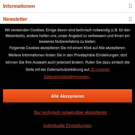
Informationen
Newsletter
Wir verwenden Cookies. Einige davon sind technisch notwendig (z.B. für den
Warenkorb), andere helfen uns, unser Angebot zu verbessern und Ihnen ein
* Alle Preise inkl. gesetzl. Mehrwertsteuer zzgl.
Versandkosten
und ggf.
besseres Nutzererlebnis zu bieten.
Nachnahmegebühren, wenn nicht anders beschrieben
Folgende Cookies akzeptieren Sie mit einem Klick auf Alle akzeptieren.
aktuelle Preisliste
Anleitung runde Leinwand wässern
Weitere Informationen finden Sie in den Privatsphäre-Einstellungen, dort
können Sie Ihre Auswahl auch jederzeit ändern. Rufen Sie dazu einfach die
Broschüre
Händler-Login
Kundenmeinungen
Seite mit der Datenschutzerklärung auf.
Zu unseren
Über das Leinwand kaufen Team
Kontakt & Beratung
Datenschutzbestimmungen.
Kontaktformular
Versand und Zahlungsbedingungen
Alle Akzeptieren
Rückgabe & Widerrufsrecht
Datenschutz
AGB
Impressum
Nur technisch notwendige akzeptieren
×
(4.48 / 5)
GUT
Individuelle Einstellungen
3
Bewertungen bei SHOPVOTE
Informationen zur Echtheit der Bewertungen