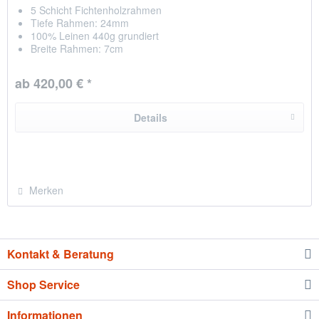
5 Schicht Fichtenholzrahmen
Tiefe Rahmen: 24mm
100% Leinen 440g grundiert
Breite Rahmen: 7cm
NEU Kreuz zum stabiliseren + Zwischenraum
Leinwand auf Rückseite getackert
ab 420,00 € *
hergestellt in Chemnitz / Deutschland
Details
Merken
Kontakt & Beratung
Shop Service
Informationen