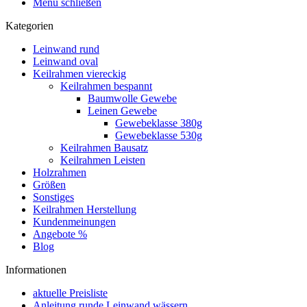
Menü schließen
Kategorien
Leinwand rund
Leinwand oval
Keilrahmen viereckig
Keilrahmen bespannt
Baumwolle Gewebe
Leinen Gewebe
Gewebeklasse 380g
Gewebeklasse 530g
Keilrahmen Bausatz
Keilrahmen Leisten
Holzrahmen
Größen
Sonstiges
Keilrahmen Herstellung
Kundenmeinungen
Angebote %
Blog
Informationen
aktuelle Preisliste
Anleitung runde Leinwand wässern