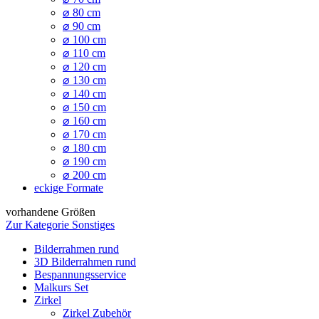
⌀ 80 cm
⌀ 90 cm
⌀ 100 cm
⌀ 110 cm
⌀ 120 cm
⌀ 130 cm
⌀ 140 cm
⌀ 150 cm
⌀ 160 cm
⌀ 170 cm
⌀ 180 cm
⌀ 190 cm
⌀ 200 cm
eckige Formate
vorhandene Größen
Zur Kategorie Sonstiges
Bilderrahmen rund
3D Bilderrahmen rund
Bespannungsservice
Malkurs Set
Zirkel
Zirkel Zubehör