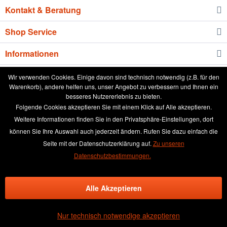
Kontakt & Beratung
Shop Service
Informationen
Newsletter
Wir verwenden Cookies. Einige davon sind technisch notwendig (z.B. für den
Warenkorb), andere helfen uns, unser Angebot zu verbessern und Ihnen ein
besseres Nutzererlebnis zu bieten.
* Alle Preise inkl. gesetzl. Mehrwertsteuer zzgl.
Versandkosten
und ggf.
Folgende Cookies akzeptieren Sie mit einem Klick auf Alle akzeptieren.
Nachnahmegebühren, wenn nicht anders beschrieben
Weitere Informationen finden Sie in den Privatsphäre-Einstellungen, dort
können Sie Ihre Auswahl auch jederzeit ändern. Rufen Sie dazu einfach die
aktuelle Preisliste
Anleitung runde Leinwand wässern
Seite mit der Datenschutzerklärung auf.
Zu unseren
Broschüre
Händler-Login
Kundenmeinungen
Datenschutzbestimmungen.
Über das Leinwand kaufen Team
Kontakt & Beratung
Alle Akzeptieren
Kontaktformular
Versand und Zahlungsbedingungen
Rückgabe & Widerrufsrecht
Datenschutz
AGB
Impressum
Nur technisch notwendige akzeptieren