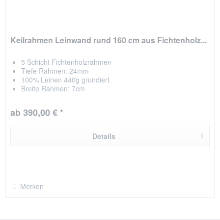
Keilrahmen Leinwand rund 160 cm aus Fichtenholz...
5 Schicht Fichtenholzrahmen
Tiefe Rahmen: 24mm
100% Leinen 440g grundiert
Breite Rahmen: 7cm
NEU Kreuz zum stabiliseren + Zwischenraum
Leinwand auf Rückseite getackert
ab 390,00 € *
hergestellt in Chemnitz / Deutschland
Details
Merken