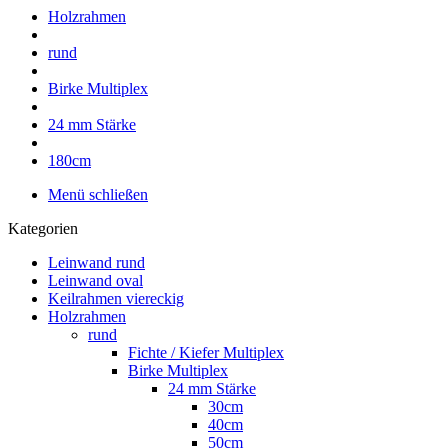
Holzrahmen
rund
Birke Multiplex
24 mm Stärke
180cm
Menü schließen
Kategorien
Leinwand rund
Leinwand oval
Keilrahmen viereckig
Holzrahmen
rund
Fichte / Kiefer Multiplex
Birke Multiplex
24 mm Stärke
30cm
40cm
50cm