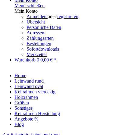
Mein Konto
Menü schließen
Mein Konto
Anmelden
oder
registrieren
Übersicht
Persönliche Daten
Adressen
Zahlungsarten
Bestellungen
Sofortdownloads
Merkzettel
Warenkorb
0
0,00 € *
Home
Leinwand rund
Leinwand oval
Keilrahmen viereckig
Holzrahmen
Größen
Sonstiges
Keilrahmen Herstellung
Angebote %
Blog
Zur Kategorie Leinwand rund