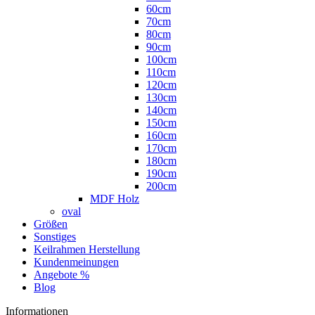
60cm
70cm
80cm
90cm
100cm
110cm
120cm
130cm
140cm
150cm
160cm
170cm
180cm
190cm
200cm
MDF Holz
oval
Größen
Sonstiges
Keilrahmen Herstellung
Kundenmeinungen
Angebote %
Blog
Informationen