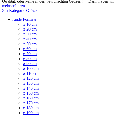
Qualität, oder keine in den gewünschten Größen? Dann haben wir gen
mehr erfahren
Zur Kategorie Größen
runde Formate
⌀ 10 cm
⌀ 20 cm
⌀ 30 cm
⌀ 40 cm
⌀ 50 cm
⌀ 60 cm
⌀ 70 cm
⌀ 80 cm
⌀ 90 cm
⌀ 100 cm
⌀ 110 cm
⌀ 120 cm
⌀ 130 cm
⌀ 140 cm
⌀ 150 cm
⌀ 160 cm
⌀ 170 cm
⌀ 180 cm
⌀ 190 cm