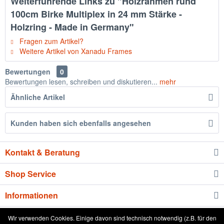
Weiterführende Links zu "Holzrahmen rund
100cm Birke Multiplex in 24 mm Stärke -
Holzring - Made in Germany"
Fragen zum Artikel?
Weitere Artikel von Xanadu Frames
Bewertungen
0
Bewertungen lesen, schreiben und diskutieren...
mehr
Ähnliche Artikel
Kunden haben sich ebenfalls angesehen
Kontakt & Beratung
Shop Service
Informationen
Newsletter
Wir verwenden Cookies. Einige davon sind technisch notwendig (z.B. für den