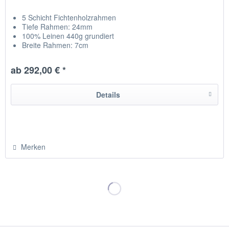
5 Schicht Fichtenholzrahmen
Tiefe Rahmen: 24mm
100% Leinen 440g grundiert
Breite Rahmen: 7cm
NEU Kreuz zum stabiliseren + Zwischenraum
Leinwand auf Rückseite getackert
ab 292,00 € *
hergestellt in Chemnitz / Deutschland
Details
Merken