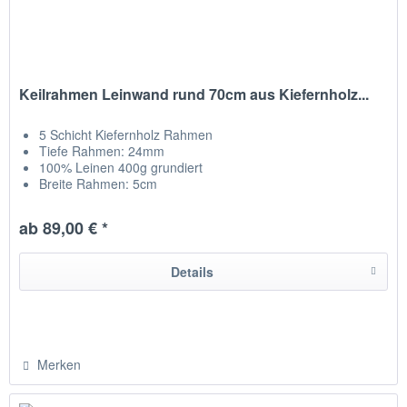
Keilrahmen Leinwand rund 70cm aus Kiefernholz...
5 Schicht Kiefernholz Rahmen
Tiefe Rahmen: 24mm
100% Leinen 400g grundiert
Breite Rahmen: 5cm
Leinwand liegt nicht am Rahmen an
Leinwand auf Rückseite getackert
ab 89,00 € *
hergestellt in Chemnitz / Deutschland
Details
Merken