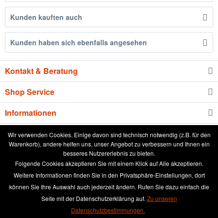
Kunden kauften auch
Kunden haben sich ebenfalls angesehen
Kontakt & Beratung
Shop Service
Informationen
Newsletter
Wir verwenden Cookies. Einige davon sind technisch notwendig (z.B. für den
Warenkorb), andere helfen uns, unser Angebot zu verbessern und Ihnen ein
besseres Nutzererlebnis zu bieten.
* Alle Preise inkl. gesetzl. Mehrwertsteuer zzgl.
Versandkosten
und ggf.
Folgende Cookies akzeptieren Sie mit einem Klick auf Alle akzeptieren.
Nachnahmegebühren, wenn nicht anders beschrieben
Weitere Informationen finden Sie in den Privatsphäre-Einstellungen, dort
können Sie Ihre Auswahl auch jederzeit ändern. Rufen Sie dazu einfach die
aktuelle Preisliste
Anleitung runde Leinwand wässern
Seite mit der Datenschutzerklärung auf.
Zu unseren
Broschüre
Händler-Login
Kundenmeinungen
Datenschutzbestimmungen.