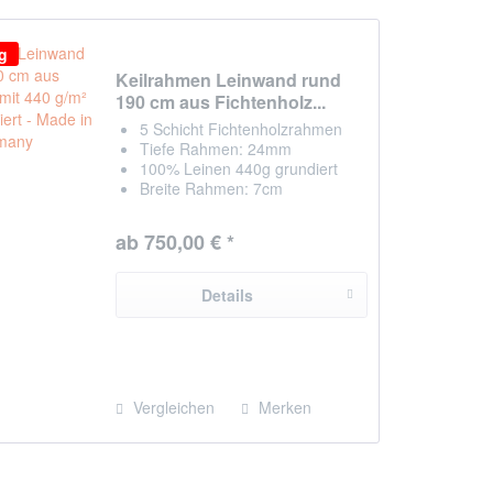
ig
Keilrahmen Leinwand rund
190 cm aus Fichtenholz...
5 Schicht Fichtenholzrahmen
Tiefe Rahmen: 24mm
100% Leinen 440g grundiert
Breite Rahmen: 7cm
NEU Kreuz zum stabiliseren
+ Zwischenraum
ab 750,00 € *
Leinwand auf Rückseite
getackert
hergestellt in Chemnitz /
Details
Deutschland
Vergleichen
Merken