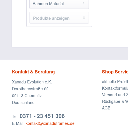
weiss uni Grundierung
Rahmen Material
10 Schicht Kiefer Multiplex Holz
Produkte anzeigen
Kontakt & Beratung
Shop Servi
aktuelle Preisl
Xanadu Evolution e.K.
Kontaktformul
Dorotheenstraße 62
Versand und 
09113 Chemnitz
Rückgabe & Wi
Deutschland
AGB
0371 - 23 451 306
Tel:
E-Mail:
kontakt@xanaduframes.de