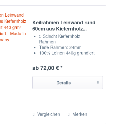
Keilrahmen Leinwand rund
60cm aus Kiefernholz...
5 Schicht Kiefernholz
Rahmen
Tiefe Rahmen: 24mm
100% Leinen 440g grundiert
Breite Rahmen: 5cm
Leinwand auf Rückseite
ab 72,00 € *
getackert
hergestellt in Chemnitz /
Deutschland
Details
Vergleichen
Merken