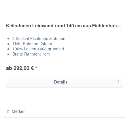
Keilrahmen Leinwand rund 140 cm aus Fichtenholz...
5 Schicht Fichtenholzrahmen
Tiefe Rahmen: 24mm
100% Leinen 440g grundiert
Breite Rahmen: 7cm
NEU Kreuz zum stabiliseren + Zwischenraum
Leinwand auf Rückseite getackert
ab 292,00 € *
hergestellt in Chemnitz / Deutschland
Details
Merken