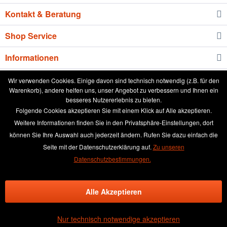
Kontakt & Beratung
Shop Service
Informationen
Newsletter
Wir verwenden Cookies. Einige davon sind technisch notwendig (z.B. für den
Warenkorb), andere helfen uns, unser Angebot zu verbessern und Ihnen ein
besseres Nutzererlebnis zu bieten.
* Alle Preise inkl. gesetzl. Mehrwertsteuer zzgl.
Versandkosten
und ggf.
Folgende Cookies akzeptieren Sie mit einem Klick auf Alle akzeptieren.
Nachnahmegebühren, wenn nicht anders beschrieben
Weitere Informationen finden Sie in den Privatsphäre-Einstellungen, dort
können Sie Ihre Auswahl auch jederzeit ändern. Rufen Sie dazu einfach die
aktuelle Preisliste
Anleitung runde Leinwand wässern
Seite mit der Datenschutzerklärung auf.
Zu unseren
Broschüre
Händler-Login
Kundenmeinungen
Datenschutzbestimmungen.
Über das Leinwand kaufen Team
Kontakt & Beratung
Alle Akzeptieren
Kontaktformular
Versand und Zahlungsbedingungen
Rückgabe & Widerrufsrecht
Datenschutz
AGB
Impressum
Nur technisch notwendige akzeptieren