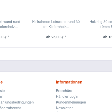
einwand rund
Keilrahmen Leinwand rund 30
Holzring 30 c
fernholz...
cm Kiefernholz...
19mm St
00 € *
ab 25,00 € *
ab 16
ce
Informationen
iste
Broschüre
ar
Händler-Login
Zahlungsbedingungen
Kundenmeinungen
derrufsrecht
Newsletter