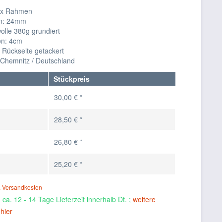
lex Rahmen
n: 24mm
lle 380g grundiert
en: 4cm
 Rückseite getackert
n Chemnitz / Deutschland
Stückpreis
30,00 € *
28,50 € *
26,80 € *
25,20 € *
. Versandkosten
a. 12 - 14 Tage Lieferzeit innerhalb Dt. ;
weitere
hier