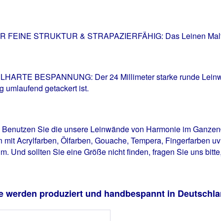
NE STRUKTUR & STRAPAZIERFÄHIG: Das Leinen Maltuch is
E BESPANNUNG: Der 24 Millimeter starke runde Leinwa
g umlaufend getackert ist.
tzen Sie die unsere Leinwände von Harmonie im Ganzen® f
n mit Acrylfarben, Ölfarben, Gouache, Tempera, Fingerfarben u
. Und sollten Sie eine Größe nicht finden, fragen Sie uns bitte
e werden produziert und handbespannt in Deutschla