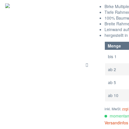
Birke Multip
Tiefe Rahme
100% Baumwo
Breite Rahm
Leinwand auf
hergestellt i
Menge
bis
1
ab
2
ab
5
ab
10
inkl. MwSt.
zzgl
momentan c
Versandinfos 