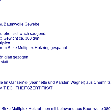
nen & Baumwolle Gewebe
äurefrei, schwach saugend,
, Gewicht ca. 380
g/m²
tiplex
kem Birke Multiplex Holzring gespannt
n glatt gezogen
statt
m Ganzen"© (Jeannette und Karsten Wagner) aus Chemnitz in 
UNG MIT ECHTHEITSZERTIFIKAT!
 Birke Multiplex Holzrahmen mit Leinwand aus Baumwolle 38