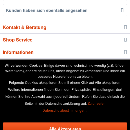
Kunden haben sich ebenfalls angesehen
Kontakt & Beratung
Shop Service
Informationen
Newsletter
Wir verwenden Cookies. Einige davon sind technisch notwendig (z.B. für den
Warenkorb), andere helfen uns, unser Angebot zu verbessern und Ihnen ein
besseres Nutzererlebnis zu bieten.
* Alle Preise inkl. gesetzl. Mehrwertsteuer zzgl.
Versandkosten
und ggf.
Folgende Cookies akzeptieren Sie mit einem Klick auf Alle akzeptieren.
Nachnahmegebühren, wenn nicht anders beschrieben
Weitere Informationen finden Sie in den Privatsphäre-Einstellungen, dort
können Sie Ihre Auswahl auch jederzeit ändern. Rufen Sie dazu einfach die
aktuelle Preisliste
Anleitung runde Leinwand wässern
Seite mit der Datenschutzerklärung auf.
Zu unseren
Broschüre
Händler-Login
Kundenmeinungen
Datenschutzbestimmungen.
Über das Leinwand kaufen Team
Kontakt & Beratung
Alle Akzeptieren
Kontaktformular
Versand und Zahlungsbedingungen