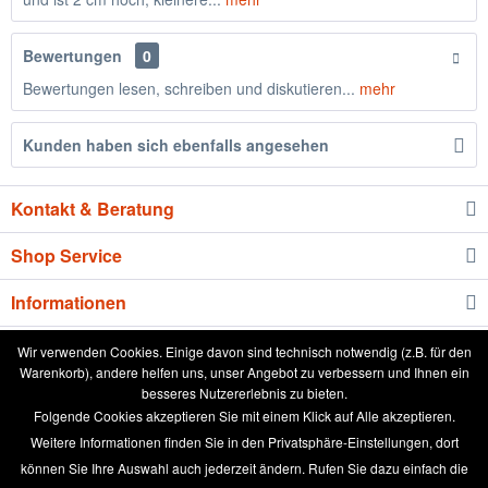
Bewertungen
0
Bewertungen lesen, schreiben und diskutieren...
mehr
Kunden haben sich ebenfalls angesehen
Kontakt & Beratung
Shop Service
Informationen
Newsletter
Wir verwenden Cookies. Einige davon sind technisch notwendig (z.B. für den
Warenkorb), andere helfen uns, unser Angebot zu verbessern und Ihnen ein
besseres Nutzererlebnis zu bieten.
* Alle Preise inkl. gesetzl. Mehrwertsteuer zzgl.
Versandkosten
und ggf.
Folgende Cookies akzeptieren Sie mit einem Klick auf Alle akzeptieren.
Nachnahmegebühren, wenn nicht anders beschrieben
Weitere Informationen finden Sie in den Privatsphäre-Einstellungen, dort
können Sie Ihre Auswahl auch jederzeit ändern. Rufen Sie dazu einfach die
aktuelle Preisliste
Anleitung runde Leinwand wässern