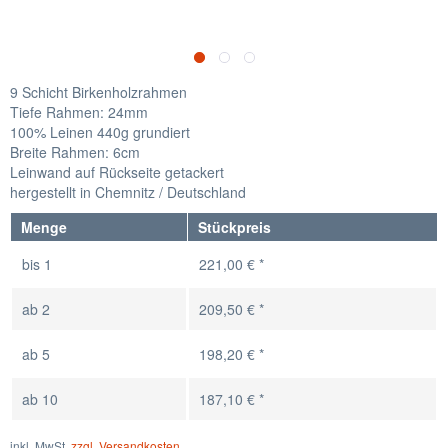
9 Schicht Birkenholzrahmen
Tiefe Rahmen: 24mm
100% Leinen 440g grundiert
Breite Rahmen: 6cm
Leinwand auf Rückseite getackert
hergestellt in Chemnitz / Deutschland
Menge
Stückpreis
bis
1
221,00 € *
ab
2
209,50 € *
ab
5
198,20 € *
ab
10
187,10 € *
inkl. MwSt.
zzgl. Versandkosten