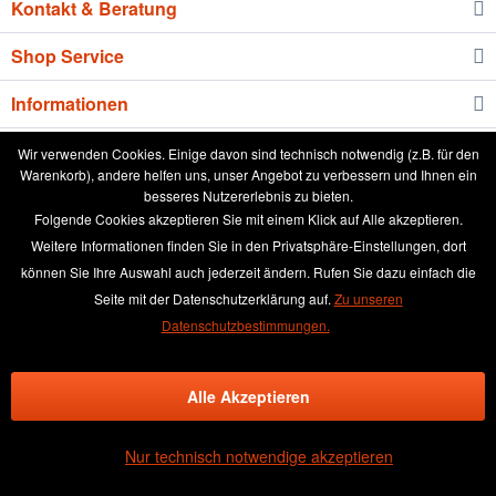
Kontakt & Beratung
Shop Service
Informationen
Newsletter
Wir verwenden Cookies. Einige davon sind technisch notwendig (z.B. für den
Warenkorb), andere helfen uns, unser Angebot zu verbessern und Ihnen ein
besseres Nutzererlebnis zu bieten.
* Alle Preise inkl. gesetzl. Mehrwertsteuer zzgl.
Versandkosten
und ggf.
Folgende Cookies akzeptieren Sie mit einem Klick auf Alle akzeptieren.
Nachnahmegebühren, wenn nicht anders beschrieben
Weitere Informationen finden Sie in den Privatsphäre-Einstellungen, dort
können Sie Ihre Auswahl auch jederzeit ändern. Rufen Sie dazu einfach die
aktuelle Preisliste
Anleitung runde Leinwand wässern
Seite mit der Datenschutzerklärung auf.
Zu unseren
Broschüre
Händler-Login
Kundenmeinungen
Datenschutzbestimmungen.
Über das Leinwand kaufen Team
Kontakt & Beratung
Alle Akzeptieren
Kontaktformular
Versand und Zahlungsbedingungen
Rückgabe & Widerrufsrecht
Datenschutz
AGB
Impressum
Nur technisch notwendige akzeptieren
×
(4.48 / 5)
GUT