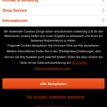
Shop Service
Informationen
Newsletter
Wir verwenden Cookies. Einige davon sind technisch notwendig (z.B. für den
Warenkorb), andere helfen uns, unser Angebot zu verbessern und Ihnen ein
besseres Nutzererlebnis zu bieten.
* Alle Preise inkl. gesetzl. Mehrwertsteuer zzgl.
Versandkosten
und ggf.
Folgende Cookies akzeptieren Sie mit einem Klick auf Alle akzeptieren.
Nachnahmegebühren, wenn nicht anders beschrieben
Weitere Informationen finden Sie in den Privatsphäre-Einstellungen, dort
können Sie Ihre Auswahl auch jederzeit ändern. Rufen Sie dazu einfach die
aktuelle Preisliste
Anleitung runde Leinwand wässern
Seite mit der Datenschutzerklärung auf.
Zu unseren
Broschüre
Händler-Login
Kundenmeinungen
Datenschutzbestimmungen.
Über das Leinwand kaufen Team
Kontakt & Beratung
Alle Akzeptieren
Kontaktformular
Versand und Zahlungsbedingungen
Rückgabe & Widerrufsrecht
Datenschutz
AGB
Impressum
Nur technisch notwendige akzeptieren
×
(4.48 / 5)
GUT