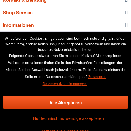
Shop Service
Informationen
Newsletter
Wir verwenden Cookies. Einige davon sind technisch notwendig (z.B. für den
Warenkorb), andere helfen uns, unser Angebot zu verbessern und Ihnen ein
besseres Nutzererlebnis zu bieten.
* Alle Preise inkl. gesetzl. Mehrwertsteuer zzgl.
Versandkosten
und ggf.
Folgende Cookies akzeptieren Sie mit einem Klick auf Alle akzeptieren.
Nachnahmegebühren, wenn nicht anders beschrieben
Weitere Informationen finden Sie in den Privatsphäre-Einstellungen, dort
können Sie Ihre Auswahl auch jederzeit ändern. Rufen Sie dazu einfach die
aktuelle Preisliste
Anleitung runde Leinwand wässern
Seite mit der Datenschutzerklärung auf.
Zu unseren
Broschüre
Händler-Login
Kundenmeinungen
Datenschutzbestimmungen.
Über das Leinwand kaufen Team
Kontakt & Beratung
Alle Akzeptieren
Kontaktformular
Versand und Zahlungsbedingungen
Rückgabe & Widerrufsrecht
Datenschutz
AGB
Impressum
Nur technisch notwendige akzeptieren
×
(4.48 / 5)
GUT