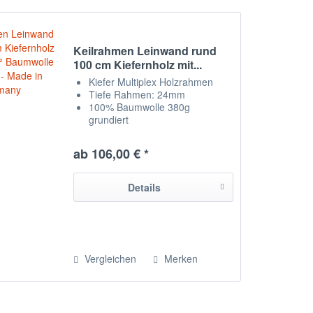
Keilrahmen Leinwand rund
100 cm Kiefernholz mit...
Kiefer Multiplex Holzrahmen
Tiefe Rahmen: 24mm
100% Baumwolle 380g
grundiert
Breite Rahmen: 6cm
Leinwand auf Rückseite
ab 106,00 € *
getackert
Leinwand liegt vorn nicht am
Rahmen an
Details
hergestellt in Chemnitz /
Deutschland
Vergleichen
Merken