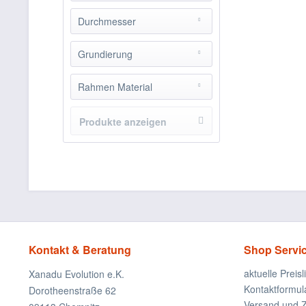
Baumwolle 380g
Durchmesser
100cm
Grundierung
weiss uni Grundierung
Rahmen Material
10 Schicht Kiefer Multiplex Holz
Produkte anzeigen
Kontakt & Beratung
Shop Servi
aktuelle Preisl
Xanadu Evolution e.K.
Kontaktformul
Dorotheenstraße 62
Versand und 