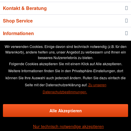
Kontakt & Beratung
Shop Service
Informationen
Newsletter
Wir verwenden Cookies. Einige davon sind technisch notwendig (z.B. für den
Warenkorb), andere helfen uns, unser Angebot zu verbessern und Ihnen ein
besseres Nutzererlebnis zu bieten.
* Alle Preise inkl. gesetzl. Mehrwertsteuer zzgl.
Versandkosten
und ggf.
Folgende Cookies akzeptieren Sie mit einem Klick auf Alle akzeptieren.
Nachnahmegebühren, wenn nicht anders beschrieben
Weitere Informationen finden Sie in den Privatsphäre-Einstellungen, dort
können Sie Ihre Auswahl auch jederzeit ändern. Rufen Sie dazu einfach die
aktuelle Preisliste
Anleitung runde Leinwand wässern
Seite mit der Datenschutzerklärung auf.
Zu unseren
Broschüre
Händler-Login
Kundenmeinungen
Datenschutzbestimmungen.
Über das Leinwand kaufen Team
Kontakt & Beratung
Alle Akzeptieren
Kontaktformular
Versand und Zahlungsbedingungen
Rückgabe & Widerrufsrecht
Datenschutz
AGB
Impressum
Nur technisch notwendige akzeptieren