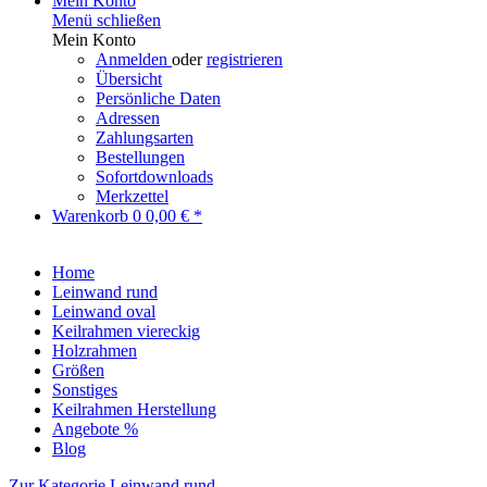
Mein Konto
Menü schließen
Mein Konto
Anmelden
oder
registrieren
Übersicht
Persönliche Daten
Adressen
Zahlungsarten
Bestellungen
Sofortdownloads
Merkzettel
Warenkorb
0
0,00 € *
Home
Leinwand rund
Leinwand oval
Keilrahmen viereckig
Holzrahmen
Größen
Sonstiges
Keilrahmen Herstellung
Angebote %
Blog
Zur Kategorie Leinwand rund