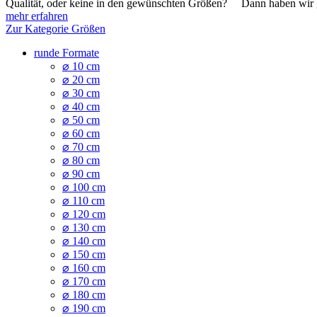
Qualität, oder keine in den gewünschten Größen? Dann haben wir gen
mehr erfahren
Zur Kategorie Größen
runde Formate
⌀ 10 cm
⌀ 20 cm
⌀ 30 cm
⌀ 40 cm
⌀ 50 cm
⌀ 60 cm
⌀ 70 cm
⌀ 80 cm
⌀ 90 cm
⌀ 100 cm
⌀ 110 cm
⌀ 120 cm
⌀ 130 cm
⌀ 140 cm
⌀ 150 cm
⌀ 160 cm
⌀ 170 cm
⌀ 180 cm
⌀ 190 cm