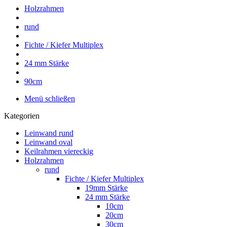
Holzrahmen
rund
Fichte / Kiefer Multiplex
24 mm Stärke
90cm
Menü schließen
Kategorien
Leinwand rund
Leinwand oval
Keilrahmen viereckig
Holzrahmen
rund
Fichte / Kiefer Multiplex
19mm Stärke
24 mm Stärke
10cm
20cm
30cm