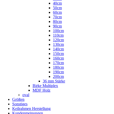
40cm
50cm
60cm
70cm
80cm
90cm
100cm
110cm
120cm
130cm
140cm
150cm
160cm
170cm
180cm
190cm
200cm
36 mm Stärke
Birke Multiplex
MDF Holz
oval
Größen
Sonstiges
Keilrahmen Herstellung
Kundenmeinungen