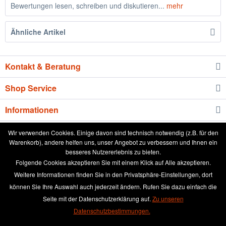
Bewertungen lesen, schreiben und diskutieren...
mehr
Ähnliche Artikel
Kontakt & Beratung
Shop Service
Informationen
Newsletter
Wir verwenden Cookies. Einige davon sind technisch notwendig (z.B. für den
Warenkorb), andere helfen uns, unser Angebot zu verbessern und Ihnen ein
besseres Nutzererlebnis zu bieten.
* Alle Preise inkl. gesetzl. Mehrwertsteuer zzgl.
Versandkosten
und ggf.
Folgende Cookies akzeptieren Sie mit einem Klick auf Alle akzeptieren.
Nachnahmegebühren, wenn nicht anders beschrieben
Weitere Informationen finden Sie in den Privatsphäre-Einstellungen, dort
können Sie Ihre Auswahl auch jederzeit ändern. Rufen Sie dazu einfach die
aktuelle Preisliste
Anleitung runde Leinwand wässern
Seite mit der Datenschutzerklärung auf.
Zu unseren
Broschüre
Händler-Login
Kundenmeinungen
Datenschutzbestimmungen.