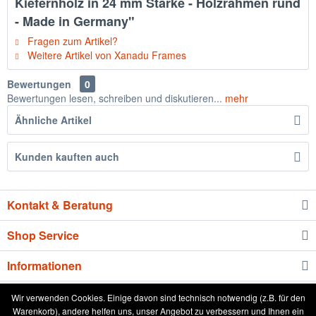
Kiefernholz in 24 mm Stärke - Holzrahmen rund
- Made in Germany"
Fragen zum Artikel?
Weitere Artikel von Xanadu Frames
Bewertungen
0
Bewertungen lesen, schreiben und diskutieren...
mehr
Ähnliche Artikel
Kunden kauften auch
Kontakt & Beratung
Shop Service
Informationen
Newsletter
Wir verwenden Cookies. Einige davon sind technisch notwendig (z.B. für den
Warenkorb), andere helfen uns, unser Angebot zu verbessern und Ihnen ein