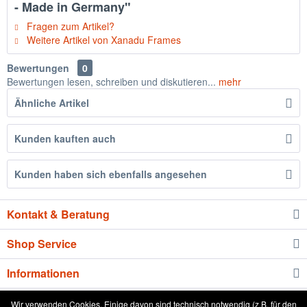
- Made in Germany"
Fragen zum Artikel?
Weitere Artikel von Xanadu Frames
Bewertungen
0
Bewertungen lesen, schreiben und diskutieren...
mehr
Ähnliche Artikel
Kunden kauften auch
Kunden haben sich ebenfalls angesehen
Kontakt & Beratung
Shop Service
Informationen
Newsletter
Wir verwenden Cookies. Einige davon sind technisch notwendig (z.B. für den